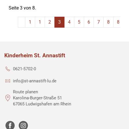
Seite 3 von 8.
1
1
2
3
4
5
6
7
8
8
Kinderheim St. Annastift
0621-5702-0
info@st-annastift-lu.de
Route planen
Karolina-Burger-Straße 51
67065 Ludwigshafen am Rhein